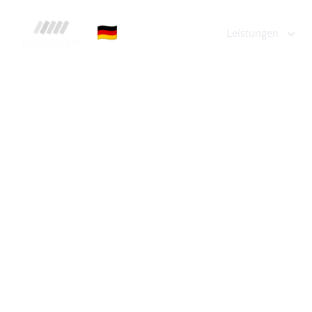
FRTG Group
🇩🇪
Leistungen