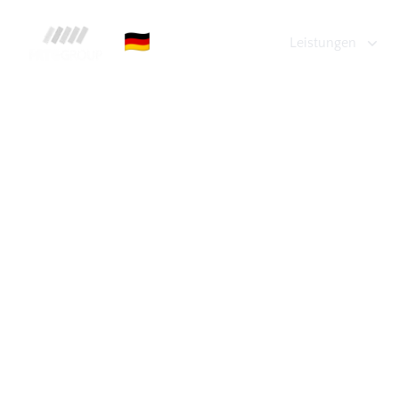
FRTG Group
🇩🇪
Leistungen