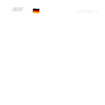
FRTG Group
🇩🇪
Leistungen